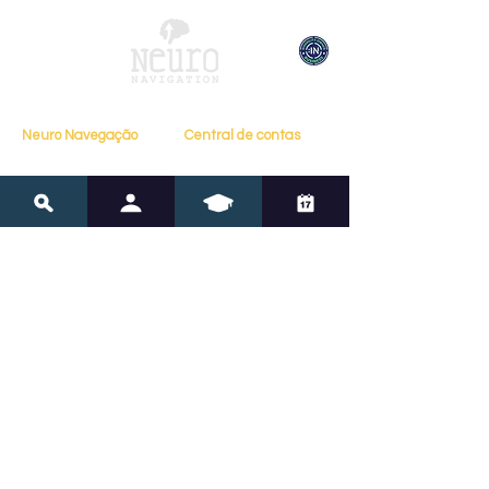
Neuro Navegação
Central de contas
Minha conta
Lar
Meu Perfil
Sobre
Meus Cursos
Livros
Meus Pedidos
Testemunhos
Minhas Reservas
Contato
Recursos
Políticas
Blogue
Perguntas frequentes
Recursos
Termos de Serviço
Avaliações
política de Privacidade
Ferramentas
Política de direitos
Cursos Online
autorais