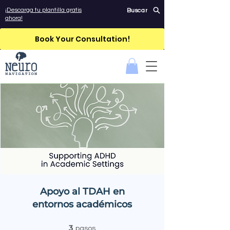
¡Descarga tu plantilla gratis
Buscar
ahora!
Book Your Consultation!
Apoyo al TDAH en
entornos académicos
3
3 pasos
pasos