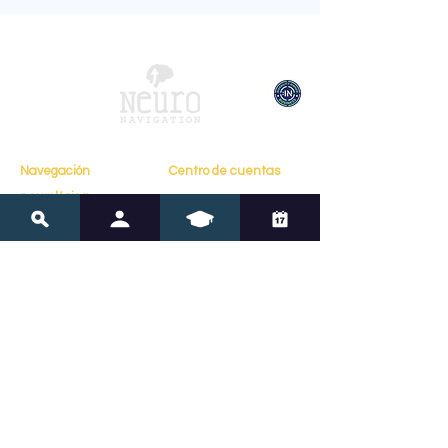
Navegación
Centro de cuentas
Mi cuenta
neurológica
Mi perfil
Hogar
Mis cursos
Acerca de
Mis pedidos
Libros
Mis reservas
Testimonios
Contacto
Recursos
Políticas
Blog
Preguntas frecuentes
Recursos
Condiciones de servicio